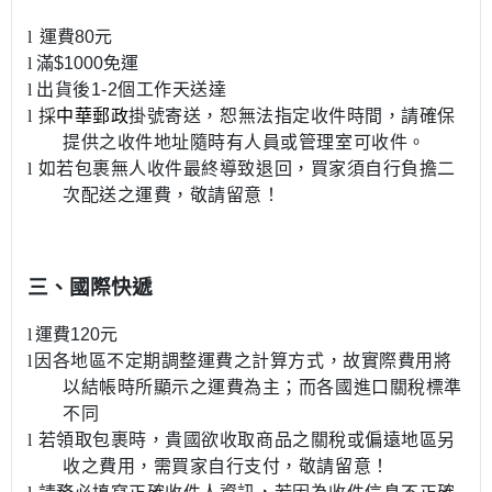
l
運費
80
元
l
滿
$1000
免運
l
出貨後
1-2
個工作天送達
l
採
中華郵政
掛號寄送，恕無法指定收件時間，請確保
提供之收件地址隨時有人員或管理室可收件。
l
如若包裹無人收件最終導致退回，買家須自行負擔二
次配送之運費，敬請留意！
三、國際快遞
l
運費
120
元
l
因各地區不定期調整運費之計算方式，故實際費用將
以結帳時所顯示之運費為主；而各國進口關稅標準
不同
l
若領取包裹時，貴國欲收取商品之關稅或偏遠地區另
收之費用，需買家自行支付，敬請留意！