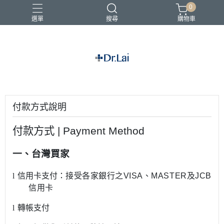
0
選單
搜尋
購物車
敏感肌適用
辣木系列保養品
付款方式說明
付款方式
| Payment Method
一、台灣買家
l
信用卡支付：
接受各家銀行之
VISA
、
MASTER
及
JCB
信用卡
l
轉帳支付