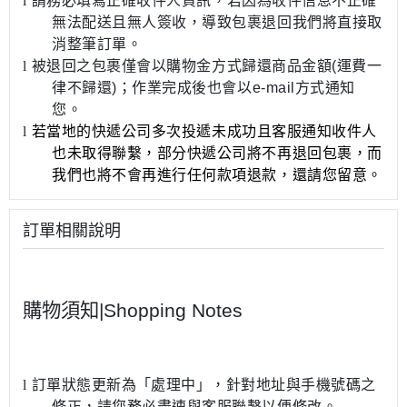
l
請務必填寫正確收件人資訊，若因為收件信息不正確
無法配送且無人簽收，導致包裹退回我們將直接取
消整筆訂單。
l
被退回之包裹僅會以購物金方式歸還商品金額
(
運費一
律不歸還
)
；作業完成後也會以
e-mail
方式通知
您。
l
若當地的快遞公司多次投遞未成功且客服通知收件人
也未取得聯繫，部分快遞公司將不再退回包裹，而
我們也將不會再進行任何款項退款，還請您留意。
訂單相關說明
購物須知
|Shopping Notes
l
訂單狀態更新為
「
處理中
」
，針對地址與手機號碼之
修正，請您務必盡速與客服聯繫以便修改。