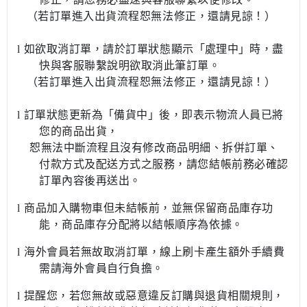
（若訂單進入出貨流程恕無法修正，還請見諒！）
l
如欲取消訂單，請於訂單狀態顯示
「
處理中
」
時，盡
快與客服聯繫說明欲取消此筆訂單。
（若訂單進入出貨流程恕無法修正，還請見諒！）
l
訂單狀態更新為
「
備貨中
」
後，即表示物流人員已將
您的商品出貨，
恕無法中斷流程且沒有修改商品明細、拆併訂單、
付款方式及配送方式之服務，請您結帳前務必確認
訂單內容後再送出。
l
商品加入購物車但未結帳前，並無保留商品庫存功
能，商品庫存分配將以結帳順序為依據。
l
海外會員若無故取消訂單，線上刷卡產生額外手續費
需請海外會員自行負擔。
l
提醒您，若您無故或惡意違反訂購與退貨相關規則，