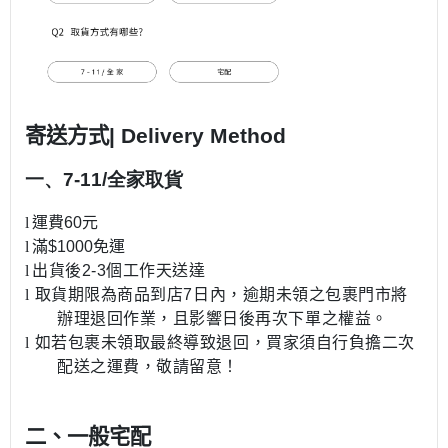
寄送方式
| Delivery Method
一、
7-11
/
全家取貨
l
運費
60
元
l
滿
$1000
免運
l
出貨後
2-3
個工作天送達
l
取貨期限為商品到店
7
日內，逾期未領之包裹門市將
辦理退回作業，且影響日後再次下單之權益。
l
如若包裹未領取最終導致退回，買家須自行負擔二次
配送之運費，敬請留意！
二、一般宅配