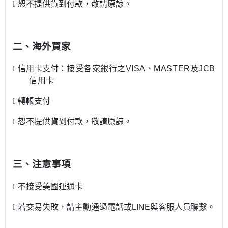
l
恕不提供貨到付款，敬請原諒。
二、海外買家
l
信用卡支付：
接受各家銀行之
VISA
、
MASTER
及
JCB
信用卡
l
轉帳支付
l
恕不提供貨到付款，敬請原諒。
三、注意事項
l
不接受美國運通卡
l
若交易失敗，請主動通過電話或
LINE
與客服人員聯
繫。